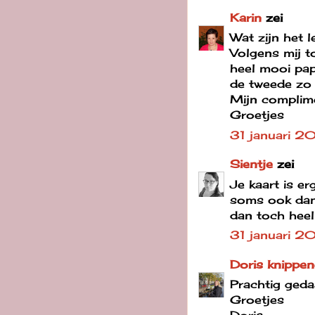
Karin
zei
Wat zijn het l
Volgens mij t
heel mooi papi
de tweede zo p
Mijn complim
Groetjes
31 januari 2
Sientje
zei
Je kaart is e
soms ook dan 
dan toch heel 
31 januari 2
Doris knippe
Prachtig geda
Groetjes