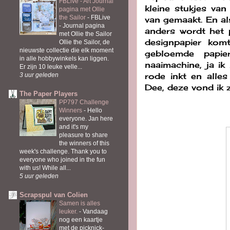
FBLive - Art Journal
kleine stukjes va
pagina met Ollie
the Sailor
-
FBLive
van gemaakt. En al
- Journal pagina
anders wordt het 
met Ollie the Sailor
designpapier komt
Ollie the Sailor, de
nieuwste collectie die elk moment
gebloemde papie
in alle hobbywinkels kan liggen.
naaimachine, ja i
Er zijn 10 leuke velle...
rode inkt en alle
3 uur geleden
Dee, deze vond ik 
The Paper Players
PP797 Challenge
Winners
-
Hello
everyone. Jan here
and it's my
pleasure to share
the winners of this
week's challenge. Thank you to
everyone who joined in the fun
with us! While all...
5 uur geleden
Scrapspul van Colien
Samen is alles
leuker.
-
Vandaag
nog een kaartje
met de picknick-