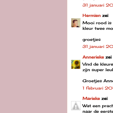
31 januari 2
Hermien
zei
Mooi rood is n
kleur twee mo
groetjes
31 januari 2
Annerieke
zei
Vind de kleur
zijn super le
Groetjes Ann
1 februari 2
Marieke
zei
Wat een prach
naar de eerste