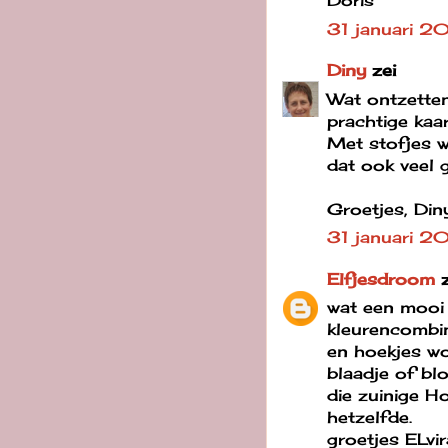
Doris
31 januari 2
Diny
zei
Wat ontzettend
prachtige kaa
Met stofjes we
dat ook veel 
Groetjes, Din
31 januari 2
Elfjesdroom
z
wat een mooi
kleurencombina
en hoekjes w
blaadje of bl
die zuinige Ho
hetzelfde.
groetjes ELvir