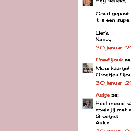
Hey Nelleke,
Goed gepast 
't is een supe
Liefs,
Nancy
30 januari 2
CreaSjouk
ze
Mooi kaartje!
Groetjes Sjo
30 januari 
Aukje
zei
Heel mooie ka
zoals jij met s
Groetjes
Aukje
30 januari 2