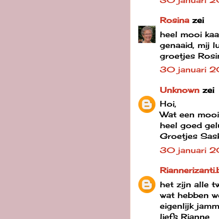
Rosina
zei
heel mooi kaar
genaaid, mij l
groetjes Rosi
30 januari 
Unknown
zei
Hoi,
Wat een mooie
heel goed gel
Groetjes Sas
30 januari 
Riannerizanti.
het zijn alle
wat hebben we
eigenlijk jamm
liefs Rianne