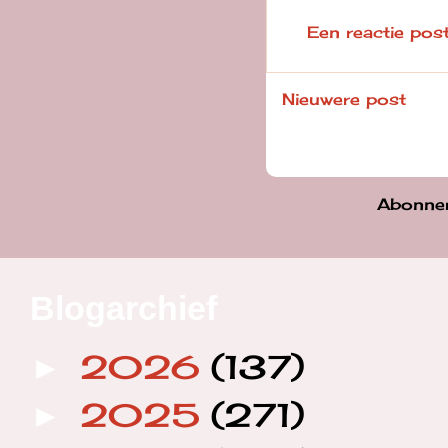
Een reactie pos
Nieuwere post
Abonne
Blogarchief
2026
(137)
►
2025
(271)
►