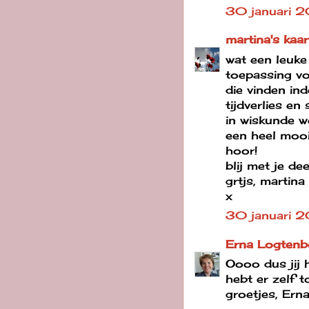
30 januari 
martina's kaar
wat een leuke 
toepassing voo
die vinden i
tijdverlies en
in wiskunde we
een heel mooi 
hoor!
blij met je de
grtjs, martina
x
30 januari 2
Erna Logtenb
Oooo dus jij 
hebt er zelf 
groetjes, Ern