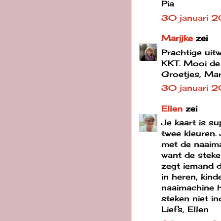
Pia
30 januari 2
Marijke
zei
Prachtige uit
KKT. Mooi de
Groetjes, Mar
30 januari 2
Ellen
zei
Je kaart is su
twee kleuren.
met de naaima
want de steken
zegt iemand d
in heren, kin
naaimachine h
steken niet in
Liefs, Ellen