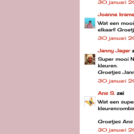
30 januari 2
Joanne krame
Wat een mooie
elkaar!! Groe
30 januari 
Janny Jager
Super mooi Ne
kleuren.
Groetjes Jan
30 januari 
Ans S.
zei
Wat een super
kleurencombin
Groetjes Ans
30 januari 