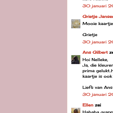
30 januari 
Grietje Janse
Mooie kaartje
Grietje
30 januari 
Ans Gilbert
z
Hoi Nelleke,
Ja, die kleure
prima gelukt.
kaartje is ook 
Liefs van Ans
30 januari 
Ellen
zei
Hahaha grappi