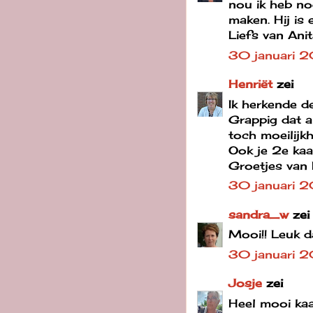
nou ik heb no
maken. Hij is 
Liefs van Ani
30 januari 2
Henriët
zei
Ik herkende d
Grappig dat al
toch moeilijk
Ook je 2e kaa
Groetjes van 
30 januari 
sandra_w
zei
Mooi!! Leuk d
30 januari 
Josje
zei
Heel mooi kaa