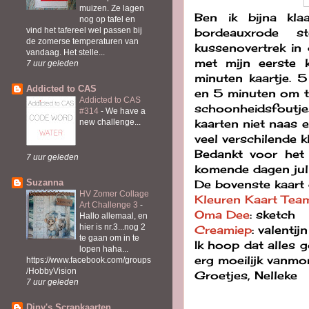
muizen. Ze lagen
Ben ik bijna kla
nog op tafel en
bordeauxrode s
vind het tafereel wel passen bij
de zomerse temperaturen van
kussenovertrek in 
vandaag. Het stelle...
met mijn eerste 
7 uur geleden
minuten kaartje. 
Addicted to CAS
en 5 minuten om te
Addicted to CAS
schoonheidsfoutje
#314
-
We have a
kaarten niet naas el
new challenge...
veel verschilende k
Bedankt voor het 
7 uur geleden
komende dagen jull
De bovenste kaart
Suzanna
HV Zomer Collage
Kleuren Kaart Tea
Art Challenge 3
-
Oma Dee
: sketch
Hallo allemaal, en
hier is nr.3...nog 2
Creamiep
: valentijn
te gaan om in te
Ik hoop dat alles 
lopen haha...
erg moeilijk vanmo
https://www.facebook.com/groups
/HobbyVision
Groetjes, Nelleke
7 uur geleden
Diny's Scrapkaarten