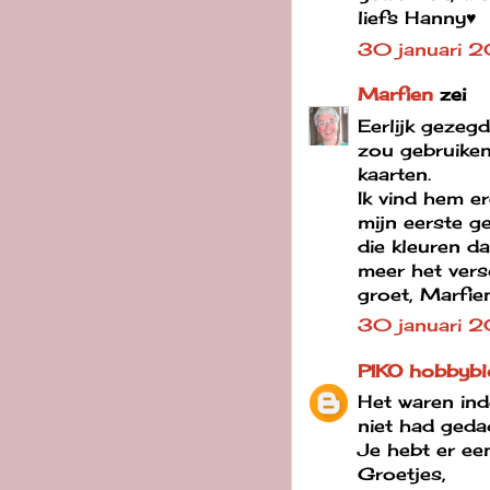
liefs Hanny♥
30 januari 2
Marfien
zei
Eerlijk gezegd
zou gebruiken
kaarten.
Ik vind hem e
mijn eerste g
die kleuren da
meer het vers
groet, Marfie
30 januari 2
PIKO hobbybl
Het waren inde
niet had geda
Je hebt er ee
Groetjes,