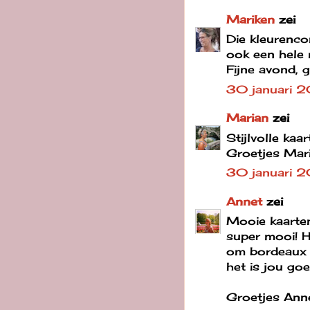
Mariken
zei
Die kleurenco
ook een hele 
Fijne avond, 
30 januari 
Marian
zei
Stijlvolle kaa
Groetjes Mar
30 januari 
Annet
zei
Mooie kaarten
super mooi! He
om bordeaux 
het is jou goe
Groetjes Ann