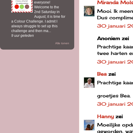
Miranda Mols
everyone!
Welcome to the
Mooi. Ik meen
2nd Saturday in
Dus complime
August; it is time for
a Colour Challenge. I admit I
30 januari 
always struggle to set up this
challenge and then ma...
9 uur geleden
Anoniem zei
Alle tonen
Prachtige kaa
twee harten e
30 januari 
Bea
zei
Prachtige kaar
groetjes Bea.
30 januari 
Hanny
zei
Moeilijke opdr
geworden, wat