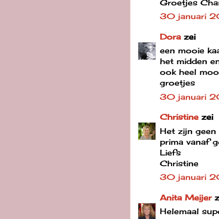
Groetjes Cha
30 januari 
Dora
zei
een mooie kaar
het midden en 
ook heel mooi
groetjes
30 januari 2
Christine
zei
Het zijn geen 
prima vanaf g
Liefs
Christine
30 januari 2
Anita Meijer
z
Helemaal super