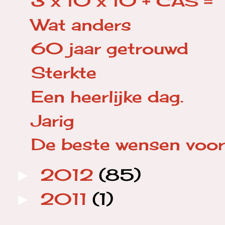
3 x 10 x 10 + CAS =
Wat anders
60 jaar getrouwd
Sterkte
Een heerlijke dag.
Jarig
De beste wensen voo
2012
(85)
►
2011
(1)
►