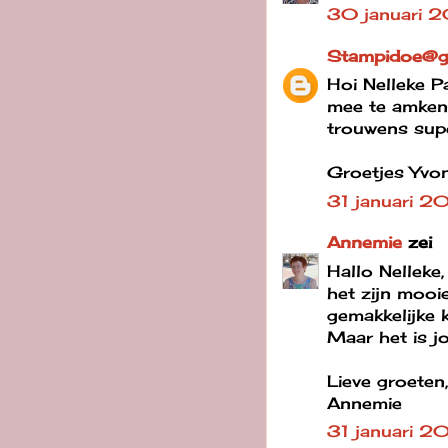
30 januari 
Stampidoe@g
Hoi Nelleke P
mee te amken e
trouwens supe
Groetjes Yvo
31 januari 
Annemie
zei
Hallo Nelleke,
het zijn mooi
gemakkelijke 
Maar het is j
Lieve groeten
Annemie
31 januari 2