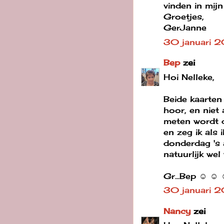
vinden in mijn
Groetjes,
GerJanne
30 januari 
Bep
zei
Hoi Nelleke,
Beide kaarten 
hoor, en niet
meten wordt d
en zeg ik als 
donderdag 's 
natuurlijk wel
Gr...Bep ☺ ☺
30 januari 
Nancy
zei