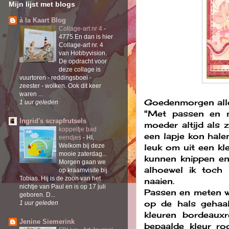
Mijn lijst met blogs
à la Kaart Blog
Collage-art nr 4
-
4775 En dan is hier
Collage-art nr. 4
van Hobbyvision.
De opdracht voor
deze collage is
vuurtoren - reddingsboei -
zeester - wolken. Ook dit keer
waren ...
Goedenmorgen all
1 uur geleden
"Met passen en me
Ingrid's scrapfrutsels
moeder altijd als 
koppeltje bad
een lapje kon hale
eendjes
-
HI,
leuk om uit een kl
Welkom bij deze
mooie zaterdag...
kunnen knippen en
Morgen gaan we
alhoewel ik toc
op kraamvisite bij
Tobias. Hij is de zoon van het
naaien.
nichtje van Paul en is op 17 juli
Passen en meten wa
geboren. D...
op de hals geha
1 uur geleden
kleuren bordeaux
Jenine Siemerink
bepaalde kleur ro