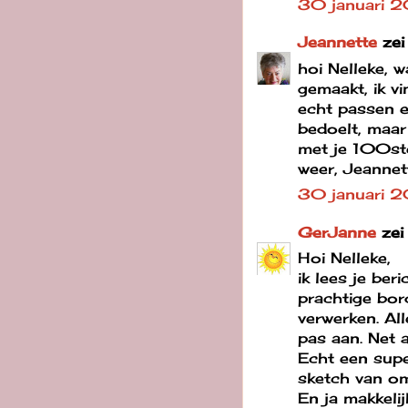
30 januari 2
Jeannette
zei
hoi Nelleke, w
gemaakt, ik v
echt passen e
bedoelt, maar 
met je 100ste
weer, Jeannet
30 januari 
GerJanne
zei
Hoi Nelleke,
ik lees je ber
prachtige bor
verwerken. All
pas aan. Net a
Echt een supe
sketch van om
En ja makkelij