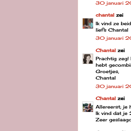
30 januari 2
chantal
zei
Ik vind ze be
liefs Chantal
30 januari 
Chantal
zei
Prachtig zeg! 
hebt gecombi
Groetjes,
Chantal
30 januari 
Chantal
zei
Allereerst; je
Ik vind dat je
Zeer geslaagd