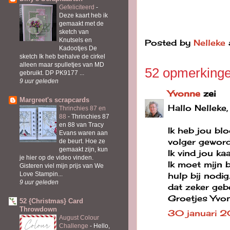
Gefeliciteerd
-
Deze kaart heb ik
gemaakt met de
sketch van
Knutsels en
Posted by
Nelleke
Kadootjes De
sketch Ik heb behalve de cirkel
alleen maar spulletjes van MD
52 opmerkinge
gebruikt. DP PK9177 ...
9 uur geleden
Yvonne
zei
Margreet's scrapcards
Hallo Nelleke,
Thrinchies 87 en
88
-
Thrinchies 87
en 88 van Tracy
Ik heb jou bl
Evans waren aan
volger geword
de beurt. Hoe ze
gemaakt zijn, kun
Ik vind jou k
je hier op de video vinden.
Ik moet mijn 
Gisteren viel mijn prijs van We
Love Stampin...
hulp bij nodig
9 uur geleden
dat zeker gebe
Groetjes Yvo
52 {Christmas} Card
Throwdown
30 januari 
August Colour
Challenge
-
Hello,