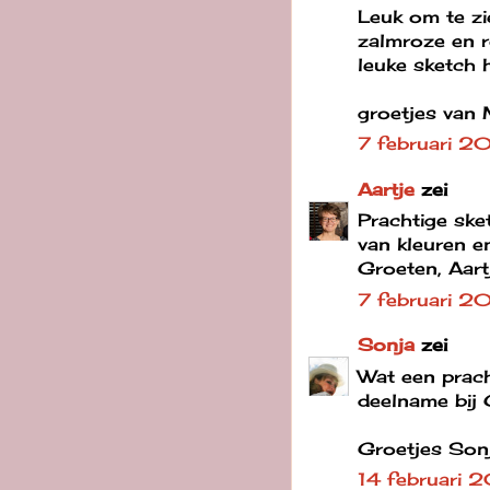
Leuk om te zi
zalmroze en r
leuke sketch h
groetjes van 
7 februari 2
Aartje
zei
Prachtige ske
van kleuren en
Groeten, Aart
7 februari 2
Sonja
zei
Wat een prach
deelname bij 
Groetjes Son
14 februari 