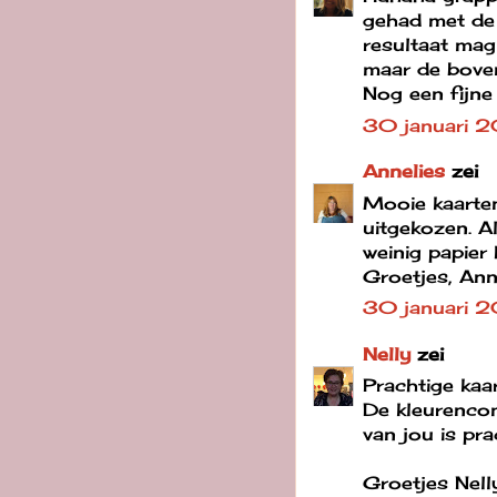
gehad met de 
resultaat mag 
maar de boven
Nog een fijne
30 januari 
Annelies
zei
Mooie kaarten
uitgekozen. Al
weinig papier 
Groetjes, Ann
30 januari 2
Nelly
zei
Prachtige kaa
De kleurencom
van jou is pr
Groetjes Nell