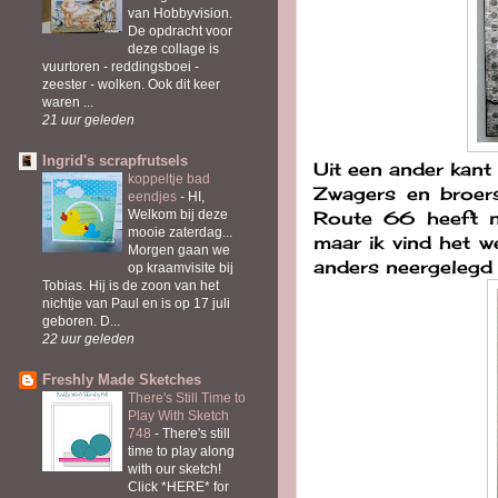
van Hobbyvision.
De opdracht voor
deze collage is
vuurtoren - reddingsboei -
zeester - wolken. Ook dit keer
waren ...
21 uur geleden
Ingrid's scrapfrutsels
Uit een ander kant
koppeltje bad
Zwagers en broers
eendjes
-
HI,
Route 66 heeft na
Welkom bij deze
mooie zaterdag...
maar ik vind het w
Morgen gaan we
anders neergelegd e
op kraamvisite bij
Tobias. Hij is de zoon van het
nichtje van Paul en is op 17 juli
geboren. D...
22 uur geleden
Freshly Made Sketches
There's Still Time to
Play With Sketch
748
-
There's still
time to play along
with our sketch!
Click *HERE* for