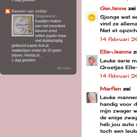
GerJanne
zei
Kaarten van zolder
Sjonge wat ee
Omgekeerd
-
Kaartjes maken
vind ze allema
kan met meerdere
Niet et opzich
kleuren en/of
vellen papier maar
14 februari 
met dubbelzijdig
gekleurd papier kun je
makkelijker onder de 20 gram
Elle-Jeanne
z
blijven. Hierbij al...
Leuke serie m
1 dag geleden
Groetjes Elle
Alle tonen
14 februari
Marfien
zei
Leuke mannenk
handig voor 
mijn zwager w
de enige zwage
heb jou auto n
toch een leuk