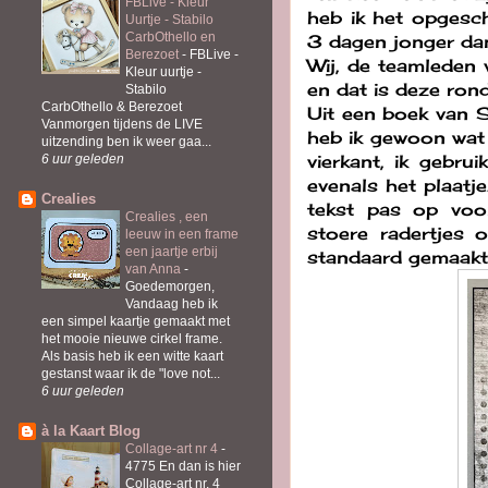
FBLive - Kleur
heb ik het opgesch
Uurtje - Stabilo
CarbOthello en
3 dagen jonger dan
Berezoet
-
FBLive -
Wij, de teamleden 
Kleur uurtje -
en dat is deze ron
Stabilo
CarbOthello & Berezoet
Uit een boek van S
Vanmorgen tijdens de LIVE
heb ik gewoon wat 
uitzending ben ik weer gaa...
vierkant, ik gebru
6 uur geleden
evenals het plaatj
Crealies
tekst pas op voor
Crealies , een
stoere radertjes
leeuw in een frame
een jaartje erbij
standaard gemaakt, 
van Anna
-
Goedemorgen,
Vandaag heb ik
een simpel kaartje gemaakt met
het mooie nieuwe cirkel frame.
Als basis heb ik een witte kaart
gestanst waar ik de "love not...
6 uur geleden
à la Kaart Blog
Collage-art nr 4
-
4775 En dan is hier
Collage-art nr. 4