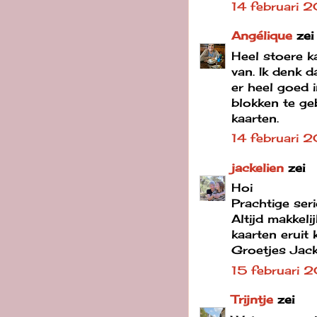
14 februari
Angélique
zei
Heel stoere k
van. Ik denk 
er heel goed 
blokken te ge
kaarten.
14 februari
jackelien
zei
Hoi
Prachtige seri
Altijd makkeli
kaarten eruit
Groetjes Jack
15 februari
Trijntje
zei