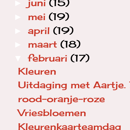
juni
(15)
►
mei
(19)
►
april
(19)
►
maart
(18)
►
februari
(17)
▼
Kleuren
Uitdaging met Aartje.
rood-oranje-roze
Vriesbloemen
Kleurenkaarteamdag