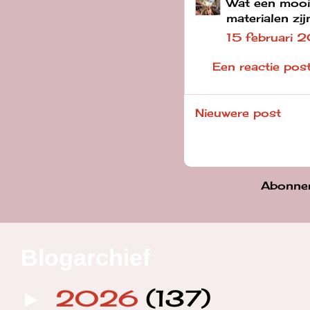
Wat een mooi
materialen zij
15 februari
Een reactie pos
Nieuwere post
Abonne
Blogarchief
2026
(137)
►