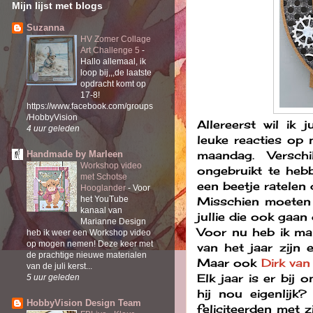
Mijn lijst met blogs
Suzanna
HV Zomer Collage
Art Challenge 5
-
Hallo allemaal, ik
loop bij,,,de laatste
opdracht komt op
17-8!
https://www.facebook.com/groups
/HobbyVision
Allereerst wil ik 
4 uur geleden
leuke reacties op 
maandag. Versch
Handmade by Marleen
Workshop video
ongebruikt te hebb
met Schotse
een beetje ratelen d
Hooglander
-
Voor
Misschien moeten 
het YouTube
kanaal van
jullie die ook gaan g
Marianne Design
Voor nu heb ik man
heb ik weer een Workshop video
op mogen nemen! Deze keer met
van het jaar zijn 
de prachtige nieuwe materialen
Maar ook
Dirk van
van de juli kerst...
Elk jaar is er bij 
5 uur geleden
hij nou eigenlij
HobbyVision Design Team
feliciteerden met 