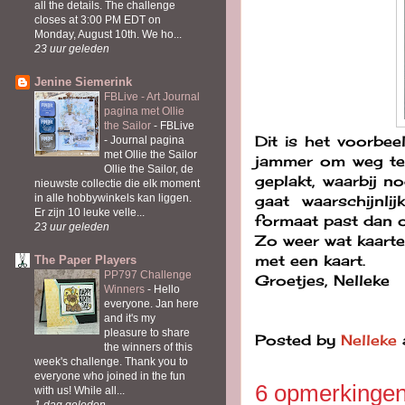
all the details. The challenge
closes at 3:00 PM EDT on
Monday, August 10th. We ho...
23 uur geleden
Jenine Siemerink
FBLive - Art Journal
pagina met Ollie
the Sailor
-
FBLive
Dit is het voorbee
- Journal pagina
met Ollie the Sailor
jammer om weg te 
Ollie the Sailor, de
geplakt, waarbij n
nieuwste collectie die elk moment
gaat waarschijnl
in alle hobbywinkels kan liggen.
Er zijn 10 leuke velle...
formaat past dan o
23 uur geleden
Zo weer wat kaarte
met een kaart.
The Paper Players
PP797 Challenge
Groetjes, Nelleke
Winners
-
Hello
everyone. Jan here
and it's my
pleasure to share
Posted by
Nelleke
the winners of this
week's challenge. Thank you to
everyone who joined in the fun
6 opmerkingen
with us! While all...
1 dag geleden