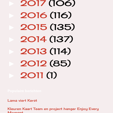
2017
(106)
►
2016
(116)
►
2015
(135)
►
2014
(137)
►
2013
(114)
►
2012
(85)
►
2011
(1)
►
Populaire berichten
Lama viert Kerst
Kleuren Kaart Team en project hanger Enjoy Every
Moment