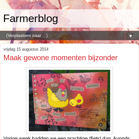
Farmerblog
▼
vrijdag 15 augustus 2014
Maak gewone momenten bijzonder
Vorige week hadden we een prachtige (fiets) dag. Avonds