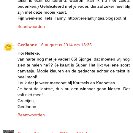
tekst is echt schitterend, waarom kan ik nu niet zoiets
bedenken;) Gefeliciteerd met je vader, die zal zeker heel blij
zijn met deze mooie kaart.
Fijn weekend, liefs Hanny, http://tierelantijntjes.blogspot.nl
Beantwoorden
GerJanne
16 augustus 2014 om 13:35
Hoi Nelleke,
van harte nog met je vader! 85! Sjonge, dat moeten wij nog
zien te halen he?? Je kaart is Super. Het lijkt wel ene soort
canvasje. Mooie kleuren en de gedachte achter de tekst is
heel mooi!
Leuk dat je weer meedoet bij Knutsels en Kadootjes.
Je bent de laatste, dus nu een winnaar gaan kiezen. Dat
valt niet mee!
Groetjes,
GerJanne
Beantwoorden