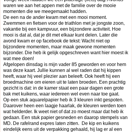
waren we aan het appen met de familie over de mooie
momenten die we meegemaakt hadden.
De een na de ander kwam met een mooi moment.
Zwemmen en fietsen voor de triathlon met je jongste zoon,
vakantie bij een kampvuur, een bijzondere activiteit. Hoe
mooi is dat al, dat je dit met elkaar kunt delen. Later die
avond kwam er op facebook de tekst: Wacht niet op
bijzondere momenten, maar maak gewone momenten
bijzonder. Die heb ik gelijk opgeschreven want hier moest ik
wat mee doen!
Afgelopen dinsdag is mijn vader 85 geworden en voor hem
was deze kaart. Jullie kunnen al wel raden dat hij kippen
heeft, waar hij veel plezier aan beleeft. Ook heeft hij een
broedmachine om eieren uit te laten broeden. Een prachtig
gezicht is dat: in de kamer staat een paar dagen een grote
bak met kuikens, waar iedereen wel even naar toe gaat.
Op een stuk aquarelpapier heb ik 3 kleuren inkt gespoten.
Daarover heen een laagje haarlak, de kleuren werden toen
wat helderder. Ik weet niet of dat zo moest maar dat heb ik
gedaan. Een stuk papier gesneden en daarop stempels van
MD. De rafelrand expres laten zitten. De kip en kuikens
eindelijk eens uit de verpakking gehaald, hij lag er al een