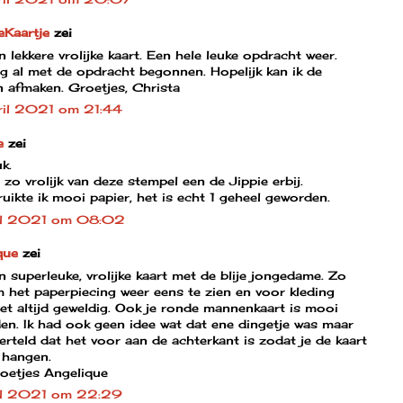
Kaartje
zei
 lekkere vrolijke kaart. Een hele leuke opdracht weer.
g al met de opdracht begonnen. Hopelijk kan ik de
 afmaken. Groetjes, Christa
il 2021 om 21:44
e
zei
k.
 zo vrolijk van deze stempel een de Jippie erbij.
uikte ik mooi papier, het is echt 1 geheel geworden.
ril 2021 om 08:02
que
zei
 superleuke, vrolijke kaart met de blije jongedame. Zo
 het paperpiecing weer eens te zien en voor kleding
et altijd geweldig. Ook je ronde mannenkaart is mooi
en. Ik had ook geen idee wat dat ene dingetje was maar
verteld dat het voor aan de achterkant is zodat je de kaart
 hangen.
roetjes Angelique
il 2021 om 22:29