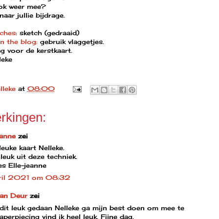
ook weer mee?
naar jullie bijdrage.
tches
: sketch (gedraaid)
n the blog:
gebruik vlaggetjes.
 voor de kerstkaart.
leke
lleke
at
08:00
rkingen:
eanne
zei
euke kaart Nelleke.
 leuk uit deze techniek.
s Elle-jeanne
ril 2021 om 08:32
van Deur
zei
 dit leuk gedaan Nelleke ga mijn best doen om mee te
perpiecing vind ik heel leuk. Fijne dag.