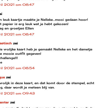
ril 2021 om 08:47
ei
 leuk kaartje maakte je Nelleke...mooi gedaan hoor!
 papier is erg leuk wat je hebt gekozen!
ag en groetjes Ellen
ril 2021 om 08:47
astisch
zei
e vrolijke kaart heb je gemaakt Nelleke en het dametje
le mooie outfit gegeven!
hallenge!!!
ie
ril 2021 om 08:54
que
zei
rolijk is deze kaart, en dat komt door de stempel, echt
g, daar wordt je meteen blij van.
ril 2021 om 09:43
enter
zei