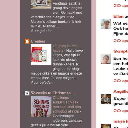
Vandaag laat ik je
20 ap
graag deze pagina
zien. Gemaakt met
Ellen
z
verschillende plaatjes uit de
Maremi's collage boeken. Ik heb
Wat een
mijn A5 Planner ...
Ook het
4 uur geleden
Fijne d
20 ap
Crealies
Crealies Dunne
kaders
-
Hallo lieve
Scrapt
luitjes, Wat zijn ze
Een hel
leuk, de nieuwe
een he
dunne kaders. Ik
Leuke c
ging aan de slag
xx Ger
met de cirkels en maakte er deze
creatie mee. Tot een volgen...
20 ap
4 uur geleden
Angéli
52 weeks to Christmas.......
Challenge
Super v
augustus : Maak
geweldi
een kaart met een
20 ap
schudbol of stolp
-
Goeiemorgen
iedereen, vandaag
marja k
geef ik jullie het officiële