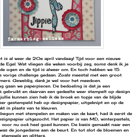
t is al weer de 20e april vandaag! Tijd voor een nieuwe
 de Egel. Wat vliegen die weken voorbij zeg, soms denk ik: je
de ogen en de tijd is alweer om. En toch hebben we 15
e vorige challenge gedaan. Zoals meestal met een groot
mers. Geweldig, dank je wel voor het meedoen.
g gaan we paperpiecen. De bedoeling is dat je een
k gebruikt en daarvan een gedeelte weer stempelt op design
 jullie kunnen zien heb ik de broek en topje van de blijde
er gestempeld heb op designpapier, uitgeknipt en op de
kt in plaats van te kleuren.
 begon met stempelen en maken van de kaart, had ik eerst de
signpapier uitgezocht. Het papier is van MD, winterpastels,
t voor nu ook heel goed kunnen. De basis gemaakt naar een
 was de jongedame aan de beurt. En tot slot de bloemen en
 stempels en glitters.