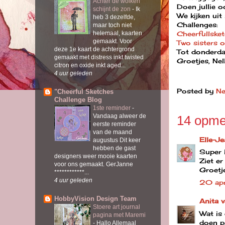
Achter de wolken
Doen jullie 
schijnt de zon
-
Ik
We kijken uit 
heb 3 dezelfde,
Challenges:
maar toch niet
Cheerfullske
helemaal, kaarten
gemaakt. Voor
Two sisters o
deze 1e kaart de achtergrond
Tot donderdag
gemaakt met distress inkt twisted
Groetjes, Nel
citron en oxide inkt aged...
4 uur geleden
Posted by
Ne
"Cheerful Sketches
Challenge Blog
1ste reminder
-
Vandaag alweer de
14 opme
eerste reminder
van de maand
Elle-J
augustus Dit keer
hebben de gast
Super l
designers weer mooie kaarten
Ziet er
voor ons gemaakt. GerJanne
Groetje
************...
4 uur geleden
20 ap
HobbyVision Design Team
Anita 
Stoere art journal
Wat is
pagina met Maremi
doen pa
-
Hallo Allemaal