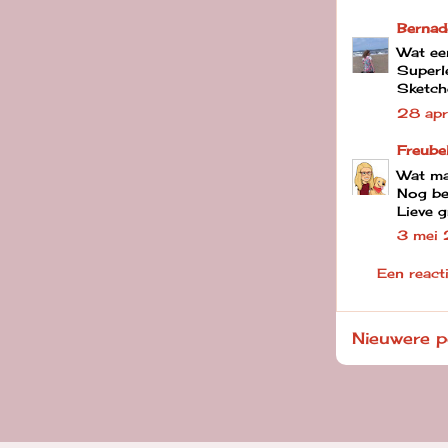
Bernad
Wat een
Superl
Sketch
28 apr
Freube
Wat maa
Nog bed
Lieve g
3 mei
Een react
Nieuwere p