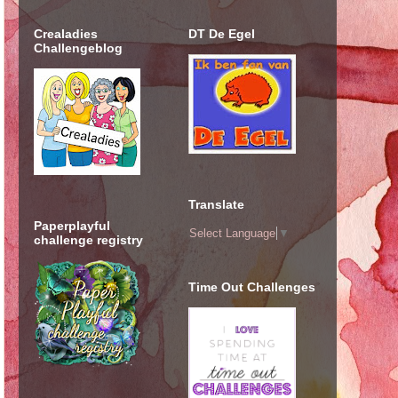
Crealadies
DT De Egel
Challengeblog
Translate
Paperplayful
Select Language
▼
challenge registry
Time Out Challenges