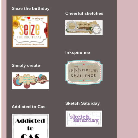
Sieze the birthday
Cheerful sketches
Inkspire-me
Simply create
Sketch Saturday
Addicted to Cas