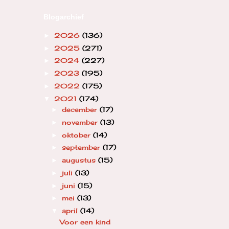
Blogarchief
2026
(136)
►
2025
(271)
►
2024
(227)
►
2023
(195)
►
2022
(175)
►
2021
(174)
▼
december
(17)
►
november
(13)
►
oktober
(14)
►
september
(17)
►
augustus
(15)
►
juli
(13)
►
juni
(15)
►
mei
(13)
►
april
(14)
▼
Voor een kind