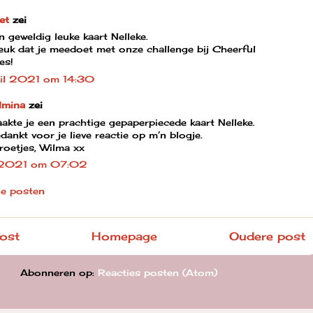
et
zei
 geweldig leuke kaart Nelleke.
euk dat je meedoet met onze challenge bij Cheerful
es!
il 2021 om 14:30
lmina
zei
kte je een prachtige gepaperpiecede kaart Nelleke.
ankt voor je lieve reactie op m’n blogje.
roetjes, Wilma xx
 2021 om 07:02
ie posten
ost
Homepage
Oudere post
Abonneren op:
Reacties posten (Atom)