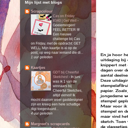
Mijn lijst met blogs
Scrapcolour
Cas on Friday
#340 | Get Well
-
Goeiemorgen!
FEEL BETTER 🌸
Een nieuwe
challenge bij Cas
on Friday, met de opdracht: GET
WELL. Mijn kaartje is al op de
post, op weg naar iemand die di...
En ja hoor he
1 uur geleden
uitdaging bij
knippert met 
Kaartjes
dagen over d
GDT bij Cheerful
aantal deelne
Sketches!
-
In juni
Deze uitdagin
was ik 1 van de
stempelafdru
winnaars bij
papier. Zoals
Cheerful Sketches,
altijd eervol! Ik
jongedame we
mocht daarom weer gastdesigner
stempel gepla
zijn en kreeg een hele schattige
Maar voor ik
digi toegestuurd...
stempel en de
4 uur geleden
maar vind he
sketch. Toen
Margreet's scrapcards
de vlaggetjes,