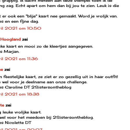
 grappig. Ik dacht meteen aan deze stempel toen ik de
ng zag. Echt apart om hem dan bij jou te zien. Leuk is die
 er ook een "blije" kaart nee gemaakt. Word je vrolijk van.
s en een fijne dag.
ril 2021 om 10:50
 Hoogland
zei
ke kaart en mooi zo de kleertjes aangegeven.
es Marjan.
il 2021 om 11:36
ne
zei
 feestelijke kaart, ze ziet er zo gezellig uit in haar outfit!
 wel voor je deelname aan onze challenge.
es Caroline DT 2Sistersontheblog
il 2021 om 18:38
te
zei
 leuke vrolijke kaart.
wel voor het meedoen bij 2Sistersontheblog.
es Nicolette DT
ril 2021 om 20:07