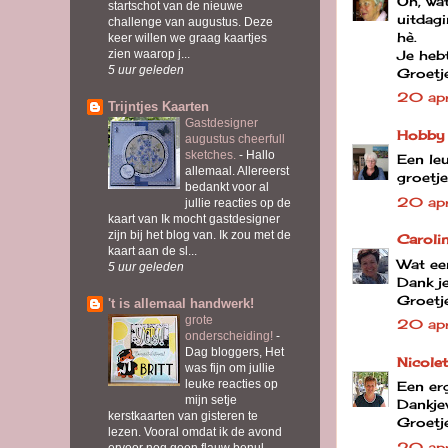
Oh, wat
startschot van de nieuwe
uitdagi
challenge van augustus. Deze
hè.
keer willen we graag kaartjes
Je hebt
zien waarop j...
5 uur geleden
Groetje
20 ap
Trijntjes Kaarten
Gastdesigner
Hobby
augustus cheerfull
sketches.
-
Hallo
Een leu
allemaal. Allereerst
groetj
bedankt voor al
20 apr
jullie reacties op de
kaart van Ik mocht gastdesigner
zijn bij het blog van. Ik zou met de
Caroli
kaart aan de sl...
Wat een
5 uur geleden
Dank je
Groetj
't is allemaal handwerk!
grote
20 apr
onderscheiding!
-
Dag bloggers, Het
Nicolet
was fijn om jullie
leuke reacties op
Een erg
mijn setje
Dankje
kerstkaarten van gisteren te
Groetj
lezen. Vooral omdat ik de avond
20 ap
ervoor nog geen flauw benul...