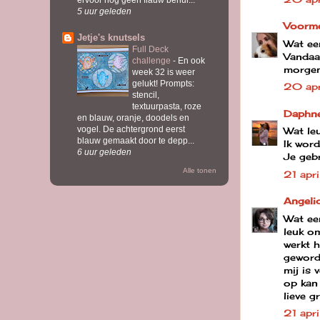
5 uur geleden
Voorme
Jetje's knutsels
Wat een
Full Deck
Vandaa
challenge
-
En ook
morgen
week 32 is weer
gelukt! Prompts:
20 apr
stencil,
textuurpasta, roze
Daphn
en blauw, oranje, doodels en
vogel. De achtergrond eerst
Wat leu
blauw gemaakt door te depp...
Ik word
6 uur geleden
Je gebr
Alle tonen
21 ap
Angeli
Wat een
leuk om
werkt h
geword
mij is 
op kan
lieve g
21 apr